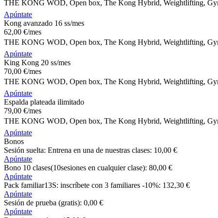
THE KONG WOD, Open box, The Kong Hybrid, Weightlifting, Gymna
Apúntate
Kong avanzado 16 ss/mes
62
,00
€
/mes
THE KONG WOD, Open box, The Kong Hybrid, Weightlifting, Gymna
Apúntate
King Kong 20 ss/mes
70
,00
€
/mes
THE KONG WOD, Open box, The Kong Hybrid, Weightlifting, Gymna
Apúntate
Espalda plateada ilimitado
79
,00
€
/mes
THE KONG WOD, Open box, The Kong Hybrid, Weightlifting, Gymna
Apúntate
Bonos
Sesión suelta: Entrena en una de nuestras clases:
10
,00
€
Apúntate
Bono 10 clases(10sesiones en cualquier clase):
80
,00
€
Apúntate
Pack familiar13S: inscríbete con 3 familiares -10%:
132
,30
€
Apúntate
Sesión de prueba (gratis):
0
,00
€
Apúntate