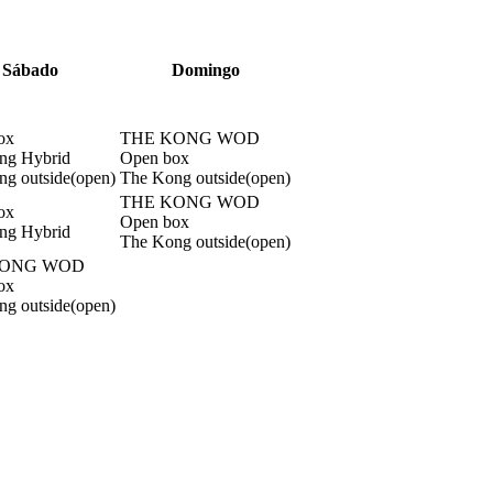
S
ábado
D
omingo
ox
THE KONG WOD
ng Hybrid
Open box
g outside(open)
The Kong outside(open)
THE KONG WOD
ox
Open box
ng Hybrid
The Kong outside(open)
KONG WOD
ox
g outside(open)