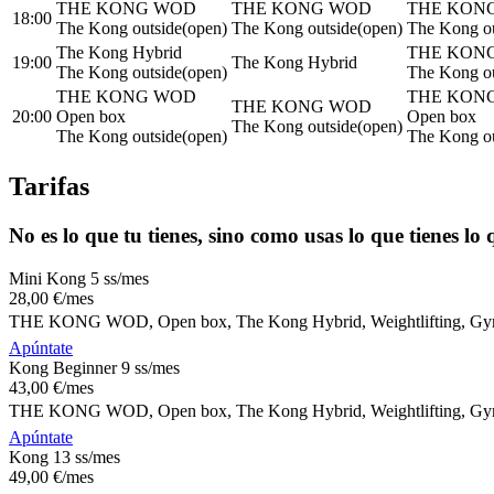
THE KONG WOD
THE KONG WOD
THE KON
18:00
The Kong outside(open)
The Kong outside(open)
The Kong ou
The Kong Hybrid
THE KON
19:00
The Kong Hybrid
The Kong outside(open)
The Kong ou
THE KONG WOD
THE KON
THE KONG WOD
20:00
Open box
Open box
The Kong outside(open)
The Kong outside(open)
The Kong ou
Tarifas
No es lo que tu tienes, sino como usas lo que tienes lo
Mini Kong 5 ss/mes
28
,00
€
/mes
THE KONG WOD, Open box, The Kong Hybrid, Weightlifting, Gymna
Apúntate
Kong Beginner 9 ss/mes
43
,00
€
/mes
THE KONG WOD, Open box, The Kong Hybrid, Weightlifting, Gymna
Apúntate
Kong 13 ss/mes
49
,00
€
/mes